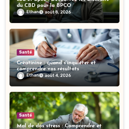
du CBD pour la BPCO
Ethan
août 8, 2026
Santé
Créatinine : quand s’inquiéter et
comprendre vos résultats
Ethan
août 4, 2026
Santé
Mal de dos stress : Comprendre et